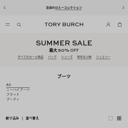
注目の
ロミーコレクション
SUMMER SALE
50%
最大
OFF
すべてのセール商品
バッグ
シューズ
財布＆小物
ジュエリー
ブーツ
All
ニーハイブーツ
フラット
ブーティ
絞り込み
|
並べ替え