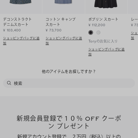
デコンストラクト
コットン キャンプ
ポプリン スカート
レー
デニムスカート
スカート
¥ 112,200
¥ 7
¥ 103,400
¥ 73,700
ショ
加
ショッピングバッグに追
ショッピングバッグに追
Toryのお気に入り
加
加
ショッピングバッグに追
加
他のアイテムをお探しですか？
新規会員登録で１０％ OFF クーポ
ン プレゼント
新規アカウント登録で、２万円（税込）以上の