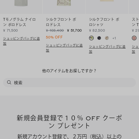
Tモノグラム ナイロ
シルクフロント ポ
シルクフロント ポ
スト
ン ポロドレス
ロドレス
ロシャツ
ン 
¥ 71,500
¥ 103,400
¥ 51,700
¥ 82,500
¥ 2
50% OFF
+
1
ショッピングバッグに追
加
ショッピングバッグに追
ショッピングバッグに追
ショ
加
加
加
他のアイテムをお探しですか？
新規会員登録で１０％ OFF クーポ
ン プレゼント
新規アカウント登録で、２万円（税込）以上の