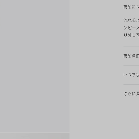
商品に
流れる
ンピー
り外し
商品詳
いつで
さらに