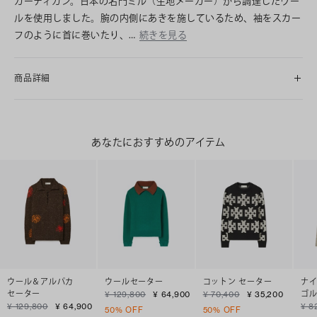
カーディガン。日本の名門ミル（生地メーカー）から調達したウー
ルを使用しました。腕の内側にあきを施しているため、袖をスカー
フのように首に巻いたり、…
続きを見る
商品詳細
あなたにおすすめのアイテム
ウール＆アルパカ
ウールセーター
コットン セーター
ナイ
セーター
ゴル
¥ 129,800
¥ 64,900
¥ 70,400
¥ 35,200
¥ 129,800
¥ 64,900
¥ 8
50% OFF
50% OFF