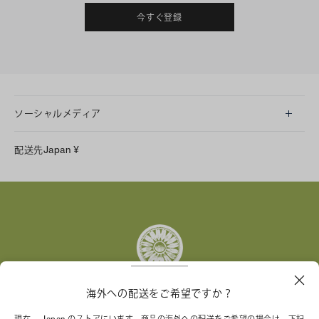
今すぐ登録
ソーシャルメディア
LINE
配送先
Japan
¥
Instagram
Facebook
X
Pinterest
Tumblr
YouTube
LinkedIn
海外への配送をご希望ですか？
トリー バーチ財団は、女性起業家が持続可能な企業を築