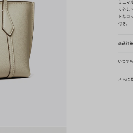
ミニマ
り外し
トなコ
付き。
商品詳
いつで
さらに