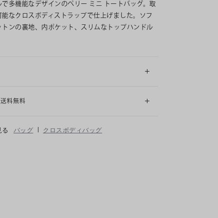
ルで多機能なデザインのペリー ミニ トートバッグ。取
可能なクロスボディストラップで仕上げました。ソフ
ットンの裏地、内ポケット、スリムなトップハンドル
細
も送料無料
|
見る
バッグ
クロスボディバッグ