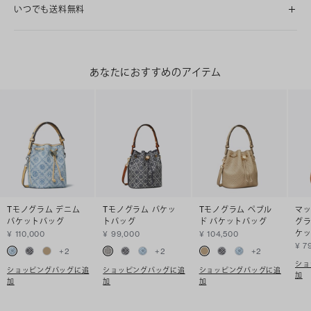
いつでも送料無料
あなたにおすすめのアイテム
Tモノグラム デニム
Tモノグラム バケッ
Tモノグラム ペブル
マッ
バケットバッグ
トバッグ
ド バケットバッグ
グラ
ケ
¥ 110,000
¥ 99,000
¥ 104,500
¥ 7
+
2
+
2
+
2
ショ
ショッピングバッグに追
ショッピングバッグに追
ショッピングバッグに追
加
加
加
加