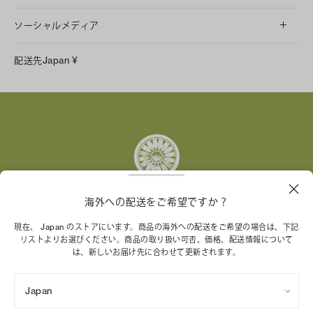
ソーシャルメディア
LINE
配送先
Japan
¥
Instagram
Facebook
X
Pinterest
Tumblr
YouTube
LinkedIn
海外への配送をご希望ですか？
トリー バーチ財団は、女性起業家が持続可能な企業を築
現在、 Japan のストアにいます。商品の海外への配送をご希望の場合は、下記
リストよりお選びください。商品の取り扱い可否、価格、配送情報について
くことを支援しています。
は、新しいお届け先に合わせて更新されます。
Japan
特定商取引法に基づく表記
プライバシーポリシー
ご利用規約