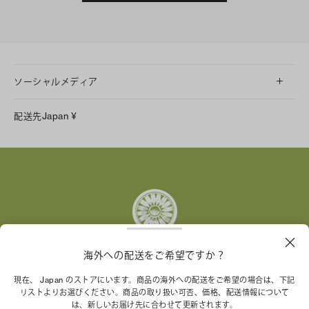
ソーシャルメディア
LINE
配送先
Japan
¥
Instagram
Facebook
X
Pinterest
Tumblr
YouTube
LinkedIn
海外への配送をご希望ですか？
トリー バーチ財団は、女性起業家が持続可能な企業を築
現在、 Japan のストアにいます。商品の海外への配送をご希望の場合は、下記
リストよりお選びください。商品の取り扱い可否、価格、配送情報について
くことを支援しています。
は、新しいお届け先に合わせて更新されます。