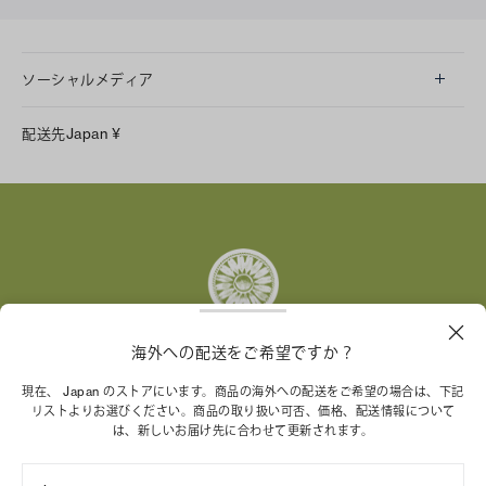
ソーシャルメディア
LINE
配送先
Japan
¥
Instagram
Facebook
X
Pinterest
Tumblr
YouTube
LinkedIn
海外への配送をご希望ですか？
トリー バーチ財団は、女性起業家が持続可能な企業を築
現在、 Japan のストアにいます。商品の海外への配送をご希望の場合は、下記
リストよりお選びください。商品の取り扱い可否、価格、配送情報について
くことを支援しています。
は、新しいお届け先に合わせて更新されます。