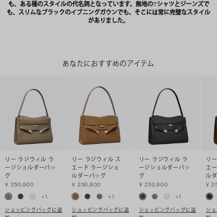
も、ある種のスタイルの代名詞となっています。無地のTシャツとジーンズで
も、スリムなブラックのイブニングガウンでも、そこには常に完璧なスタイル
がありました。
あなたにおすすめのアイテム
リー ラジウィル ラ
リー ラジウィル ス
リー ラジウィル ラ
リー
ージショルダーバッ
エード ラージショ
ージショルダーバッ
エー
グ
ルダーバッグ
グ
ル
¥ 250,800
¥ 250,800
¥ 250,800
¥ 2
+
1
+
1
+
1
ショッピングバッグに追
ショッピングバッグに追
ショッピングバッグに追
ショ