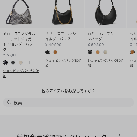
メロー Tモノグラム
ペリー スモール シ
ロミー ハーフムー
ペリ
コーテッドジャガー
ョルダーバッグ
ンバッグ
ョ
ド ショルダーバッ
¥ 49,500
¥ 69,300
¥ 4
グ
¥ 56,100
ショッピングバッグに追
ショッピングバッグに追
ショ
+
1
加
加
加
ショッピングバッグに追
加
他のアイテムをお探しですか？