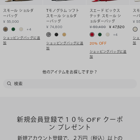
スモール ショルダ
Tモノグラム ソフト
スエード ピックス
スモ
ーバッグ
スモール ショルダ
テッチ スモール シ
ー
ーバッグ
ョルダーバッグ
¥ 55,000
¥ 5
¥ 74,800
¥ 59,400
¥ 47,520
+
4
+
4
ショッピングバッグに追
ショ
加
加
ショッピングバッグに追
20% OFF
加
ショッピングバッグに追
加
他のアイテムをお探しですか？
新規会員登録で１０％ OFF クーポ
ン プレゼント
新規アカウント登録で、２万円（税込）以上の