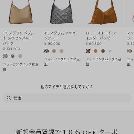
Tモノグラム ペブル
Tモノグラム メッセ
ロミー スエード シ
マッ
ド メッセンジャー
ンジャー
ョルダーバッグ
ッ
バッグ
¥ 99,000
¥ 69,300
¥ 8
¥ 104,500
+
1
ショッピングバッグに追
ショッピングバッグに追
ショ
加
加
加
ショッピングバッグに追
加
他のアイテムをお探しですか？
新規会員登録で１０％ OFF クーポ