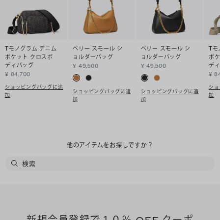
Tモノグラム デニム
ペリー スモール シ
ペリー スモール シ
Tモ
ポケット クロスボ
ョルダーバッグ
ョルダーバッグ
ポケ
ディバッグ
デ
¥ 49,500
¥ 49,500
¥ 84,700
¥ 8
ショッピングバッグに追
ショ
ショッピングバッグに追
ショッピングバッグに追
加
加
加
加
他のアイテムをお探しですか？
新規会員登録で１０％ OFF クーポ