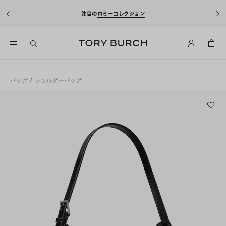
10
注目の
ロミーコレクション
バッグ
/
ショルダーバッグ