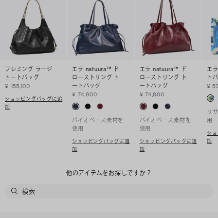
フレミング ラージ
エラ natuura™ ド
エラ natuura™ ド
エラ
トートバッグ
ローストリング ト
ローストリング ト
ト
ートバッグ
ートバッグ
¥ 155,100
¥ 5
¥ 74,800
¥ 74,800
ショッピングバッグに追
加
リ
バイオベース素材を
バイオベース素材を
用
使用
使用
ショ
加
ショッピングバッグに追
ショッピングバッグに追
加
加
他のアイテムをお探しですか？