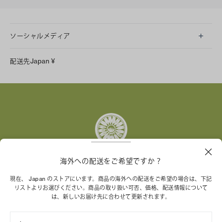
ソーシャルメディア
LINE
配送先
Japan
¥
Instagram
Facebook
X
Pinterest
Tumblr
YouTube
LinkedIn
海外への配送をご希望ですか？
トリー バーチ財団は、女性起業家が持続可能な企業を築
現在、 Japan のストアにいます。商品の海外への配送をご希望の場合は、下記
リストよりお選びください。商品の取り扱い可否、価格、配送情報について
くことを支援しています。
は、新しいお届け先に合わせて更新されます。