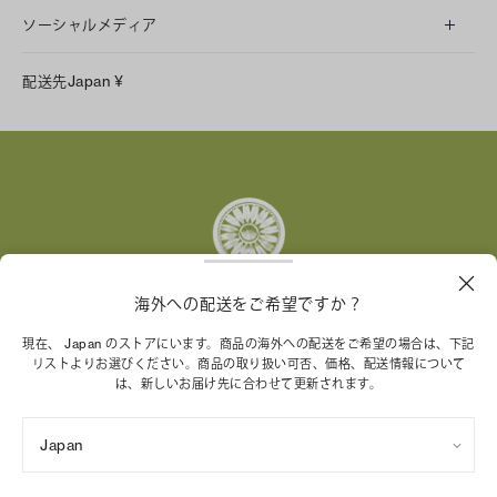
ソーシャルメディア
LINE
配送先
Japan
¥
Instagram
Facebook
X
Pinterest
Tumblr
YouTube
LinkedIn
海外への配送をご希望ですか？
トリー バーチ財団は、女性起業家が持続可能な企業を築
現在、 Japan のストアにいます。商品の海外への配送をご希望の場合は、下記
リストよりお選びください。商品の取り扱い可否、価格、配送情報について
くことを支援しています。
は、新しいお届け先に合わせて更新されます。
Japan
特定商取引法に基づく表記
プライバシーポリシー
ご利用規約
サイトマップ
Cookie 設定