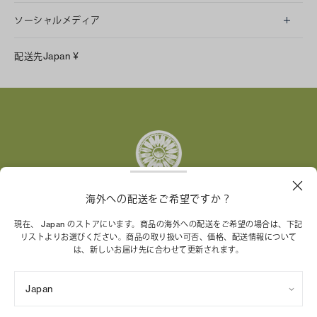
ソーシャルメディア
LINE
配送先
Japan
¥
Instagram
Facebook
X
Pinterest
Tumblr
YouTube
LinkedIn
海外への配送をご希望ですか？
トリー バーチ財団は、女性起業家が持続可能な企業を築
現在、 Japan のストアにいます。商品の海外への配送をご希望の場合は、下記
リストよりお選びください。商品の取り扱い可否、価格、配送情報について
くことを支援しています。
は、新しいお届け先に合わせて更新されます。
Japan
特定商取引法に基づく表記
プライバシーポリシー
ご利用規約