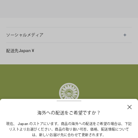
ソーシャルメディア
LINE
配送先
Japan
¥
Instagram
Facebook
X
Pinterest
Tumblr
YouTube
LinkedIn
海外への配送をご希望ですか？
トリー バーチ財団は、女性起業家が持続可能な企業を築
現在、 Japan のストアにいます。商品の海外への配送をご希望の場合は、下記
リストよりお選びください。商品の取り扱い可否、価格、配送情報について
くことを支援しています。
は、新しいお届け先に合わせて更新されます。