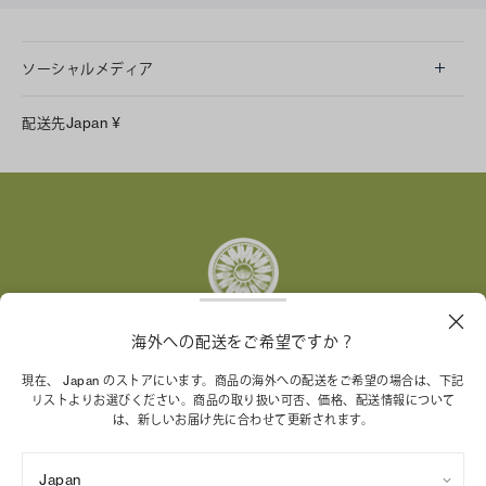
ソーシャルメディア
LINE
配送先
Japan
¥
Instagram
Facebook
X
Pinterest
Tumblr
YouTube
LinkedIn
海外への配送をご希望ですか？
トリー バーチ財団は、女性起業家が持続可能な企業を築
現在、 Japan のストアにいます。商品の海外への配送をご希望の場合は、下記
リストよりお選びください。商品の取り扱い可否、価格、配送情報について
くことを支援しています。
は、新しいお届け先に合わせて更新されます。
Japan