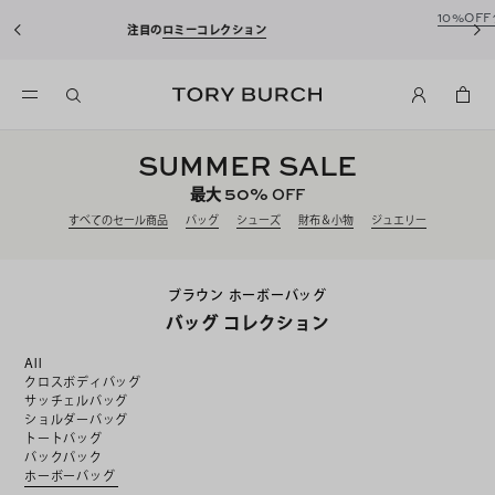
10%OFFクーポンをプレゼント！
新規
の
ロミーコレクション
込)以上のお買い物に
SUMMER SALE
50%
最大
OFF
すべてのセール商品
バッグ
シューズ
財布＆小物
ジュエリー
ブラウン ホーボーバッグ
バッグ コレクション
All
クロスボディバッグ
サッチェルバッグ
ショルダーバッグ
トートバッグ
バックパック
ホーボーバッグ