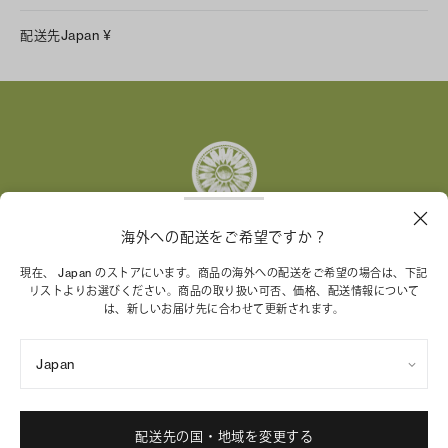
LINE
配送先
Japan
¥
Instagram
Facebook
X
Pinterest
Tumblr
YouTube
LinkedIn
海外への配送をご希望ですか？
トリー バーチ財団は、女性起業家が持続可能な企業を築
現在、 Japan のストアにいます。商品の海外への配送をご希望の場合は、下記
リストよりお選びください。商品の取り扱い可否、価格、配送情報について
くことを支援しています。
は、新しいお届け先に合わせて更新されます。
Japan
特定商取引法に基づく表記
プライバシーポリシー
ご利用規約
サイトマップ
Cookie 設定
配送先の国・地域を変更する