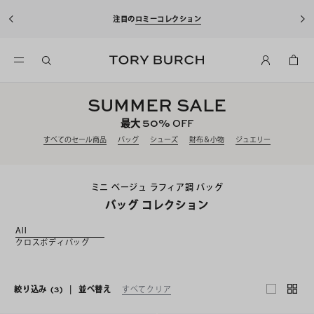
注目の
ロミーコレクション
SUMMER SALE
50%
最大
OFF
すべてのセール商品
バッグ
シューズ
財布＆小物
ジュエリー
ミニ ベージュ ラフィア調 バッグ
バッグ コレクション
All
クロスボディバッグ
絞り込み
(3)
|
並べ替え
すべてクリア