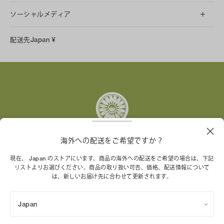
ソーシャルメディア
LINE
配送先
Japan
¥
Instagram
Facebook
X
Pinterest
Tumblr
YouTube
LinkedIn
海外への配送をご希望ですか？
トリー バーチ財団は、女性起業家が持続可能な企業を築
現在、 Japan のストアにいます。商品の海外への配送をご希望の場合は、下記
リストよりお選びください。商品の取り扱い可否、価格、配送情報について
くことを支援しています。
は、新しいお届け先に合わせて更新されます。
Japan
特定商取引法に基づく表記
プライバシーポリシー
ご利用規約