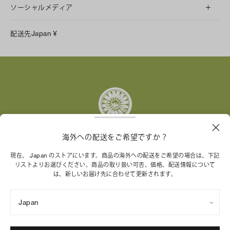
ソーシャルメディア
LINE
配送先
Japan
¥
Instagram
Facebook
X
Pinterest
Tumblr
YouTube
LinkedIn
海外への配送をご希望ですか？
トリー バーチ財団は、女性起業家が持続可能な企業を築
現在、 Japan のストアにいます。商品の海外への配送をご希望の場合は、下記
リストよりお選びください。商品の取り扱い可否、価格、配送情報について
くことを支援しています。
は、新しいお届け先に合わせて更新されます。
Japan
特定商取引法に基づく表記
プライバシーポリシー
ご利用規約
サイトマップ
Cookie 設定