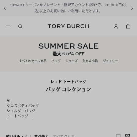
10%OFFクーポンをプレゼント！
新規アカウント登録*で、20,000円(税
込)以上のお買い物にご利用いただけます。
SUMMER SALE
50%
最大
OFF
すべてのセール商品
バッグ
シューズ
財布＆小物
ジュエリー
レッド トートバッグ
バッグ コレクション
All
クロスボディバッグ
ショルダーバッグ
トートバッグ
絞り込み
(2)
|
並べ替え
すべてクリア