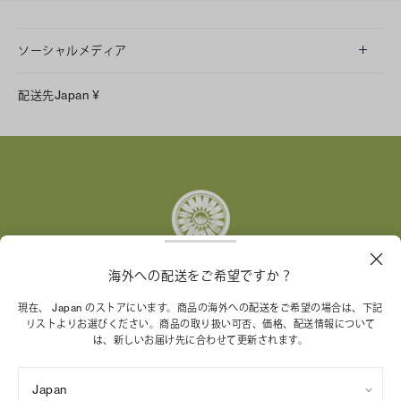
ソーシャルメディア
LINE
配送先
Japan
¥
Instagram
Facebook
X
Pinterest
Tumblr
YouTube
LinkedIn
海外への配送をご希望ですか？
トリー バーチ財団は、女性起業家が持続可能な企業を築
現在、 Japan のストアにいます。商品の海外への配送をご希望の場合は、下記
リストよりお選びください。商品の取り扱い可否、価格、配送情報について
くことを支援しています。
は、新しいお届け先に合わせて更新されます。
Japan