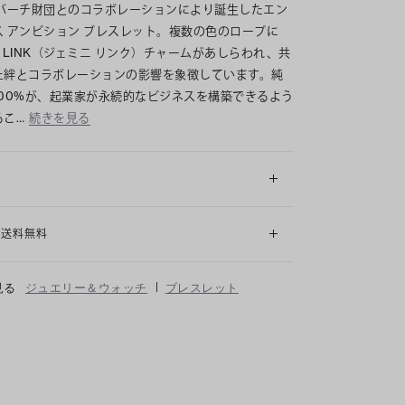
 バーチ財団とのコラボレーションにより誕生したエン
ス アンビション ブレスレット。複数の色のロープに
NI LINK（ジェミニ リンク）チャームがあしらわれ、共
た絆とコラボレーションの影響を象徴しています。純
100%が、起業家が永続的なビジネスを構築できるよう
るこ…
続きを見る
細
も送料無料
|
見る
ジュエリー＆ウォッチ
ブレスレット