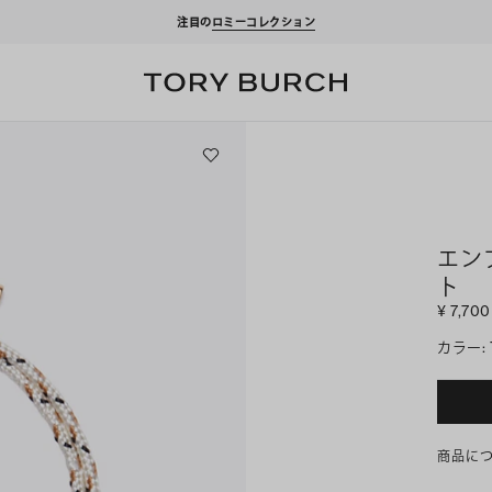
10%OFF
エン
ト
¥ 7,700
カラー
:
商品に