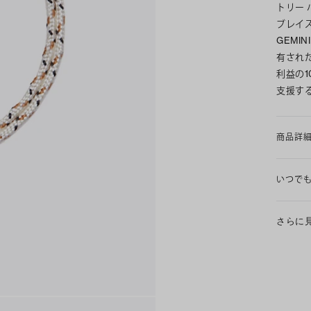
トリー
ブレイ
GEMI
有され
利益の
支援す
商品詳
いつで
さらに