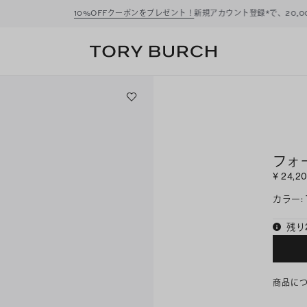
ーポンをプレゼント！
新規アカウント登録*で、20,000円(税込)以上のお買い物にご利
フォ
¥ 24,2
カラー
:
残り
商品に