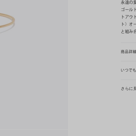
永遠の
ゴール
トアウト
ト）オ
と組み
商品詳
いつで
さらに