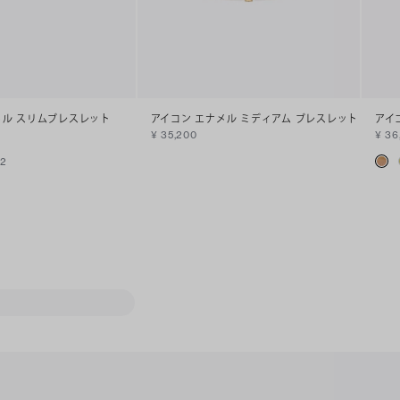
メル スリムブレスレット
アイコン エナメル ミディアム ブレスレット
アイ
¥ 35,200
¥ 36
+
2