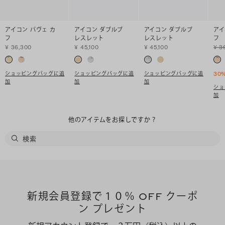
アイコン パヴェ カ
アイコン ダブルブ
アイコン ダブルブ
アイ
フ
レスレット
レスレット
フ
¥ 36,300
¥ 45,100
¥ 45,100
¥ 3
ショッピングバッグに追
ショッピングバッグに追
ショッピングバッグに追
30
加
加
加
ショ
加
他のアイテムをお探しですか？
新規会員登録で１０％ OFF クーポ
ン プレゼント