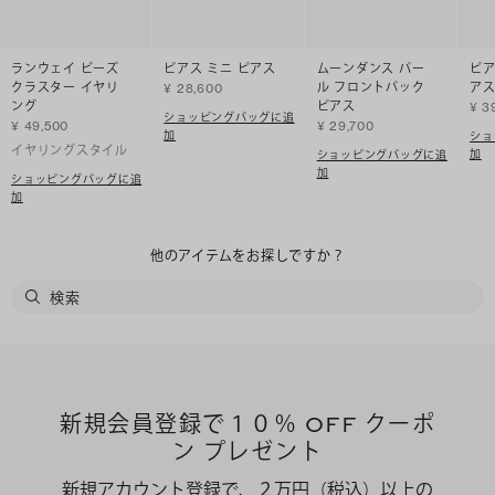
ランウェイ ビーズ
ピアス ミニ ピアス
ムーンダンス パー
ピア
クラスター イヤリ
ル フロントバック
ア
¥ 28,600
ング
ピアス
¥ 3
ショッピングバッグに追
¥ 49,500
¥ 29,700
加
ショ
イヤリングスタイル
加
ショッピングバッグに追
加
ショッピングバッグに追
加
他のアイテムをお探しですか？
新規会員登録で１０％ OFF クーポ
ン プレゼント
新規アカウント登録で、２万円（税込）以上の