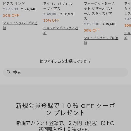
ピアス リング
アイコン パヴェ ル
フォーゲットミーノ
アイ
ープピアス
ット マザーオブパ
ム 
¥ 35,200
¥ 24,640
ール スタッズピア
レ
¥ 45,100
¥ 31,570
30% OFF
ス
¥ 4
30% OFF
ショッピングバッグに追
¥ 22,000
¥ 15,400
30
加
ショッピングバッグに追
30% OFF
加
ショ
加
ショッピングバッグに追
加
他のアイテムをお探しですか？
新規会員登録で１０％ OFF クーポ
ン プレゼント
新規アカウント登録で、２万円（税込）以上の
初回購入が１０％ OFF、