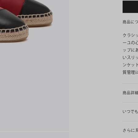
商品に
クラシ
ーユの
ップに
いスリ
ンケッ
質管理
商品詳
いつで
さらに