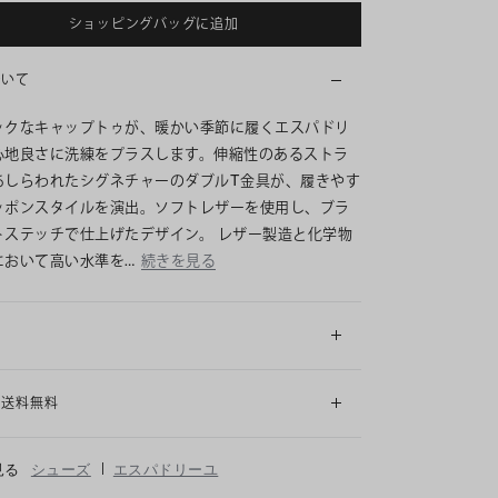
ショッピングバッグに追加
ついて
ックなキャップトゥが、暖かい季節に履くエスパドリ
心地良さに洗練をプラスします。伸縮性のあるストラ
あしらわれたシグネチャーのダブルT金具が、履きやす
ッポンスタイルを演出。ソフトレザーを使用し、ブラ
トステッチで仕上げたデザイン。 レザー製造と化学物
において高い水準を…
続きを見る
細
も送料無料
|
見る
シューズ
エスパドリーユ