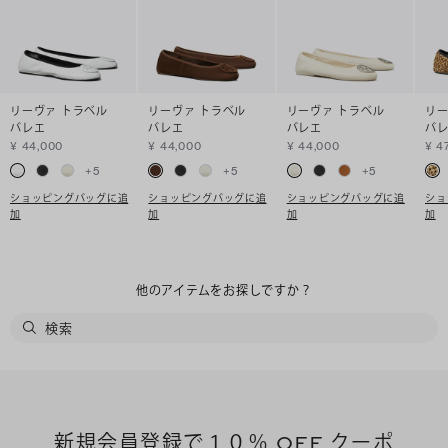
リーヴァ トラベル
リーヴァ トラベル
リーヴァ トラベル
リー
バレエ
バレエ
バレエ
バ
¥ 44,000
¥ 44,000
¥ 44,000
¥ 4
+
5
+
5
+
5
ショッピングバッグに追
ショッピングバッグに追
ショッピングバッグに追
ショ
加
加
加
加
他のアイテムをお探しですか？
新規会員登録で１０％ OFF クーポ