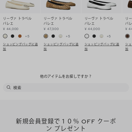
リーヴァ トラベル
リーヴァ トラベル
リーヴァ トラベル
リー
バレエ
バレエ
バレエ
バ
¥ 44,000
¥ 47,300
¥ 44,000
¥ 4
+
5
+
5
+
5
ショッピングバッグに追
ショッピングバッグに追
ショッピングバッグに追
ショ
加
加
加
加
他のアイテムをお探しですか？
新規会員登録で１０％ OFF クーポ
ン プレゼント