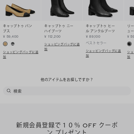
キャップトゥ パン
キャップトゥ ニー
キャップトゥ ヒー
リー
プス
ハイブーツ
ル アンクルブーツ
ュ
¥ 59,400
¥ 112,200
¥ 89,100
¥ 5
ベストセラー
ショッピングバッグに追
加
ショッピングバッグに追
ショッピングバッグに追
ショ
加
加
加
他のアイテムをお探しですか？
新規会員登録で１０％ OFF クーポ
ン プレゼント