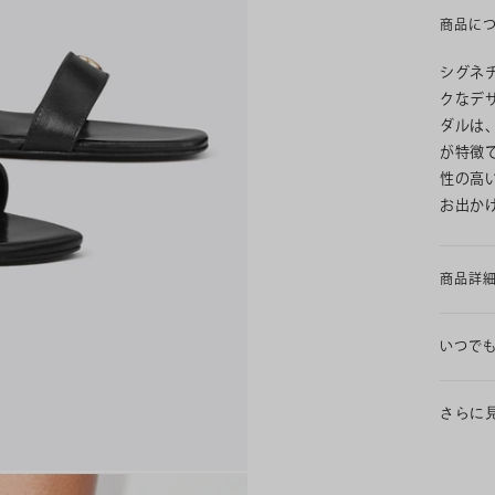
商品に
シグネ
クなデ
ダルは
が特徴
性の高
お出か
商品詳
いつで
さらに