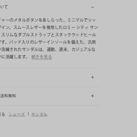
ついて
チャーのメタルボタンをあしらった、ミニマルでシッ
ザイン。スムースレザーを使用したロミー シティ サン
、スリムなダブルストラップとスタックウッドヒール
です。パッド入りのレザーインソールを備えた、汎用
い洗練されたサンダルは、通勤、週末、カジュアルな
けに活躍します。
続きを見る
細
も送料無料
|
見る
シューズ
サンダル