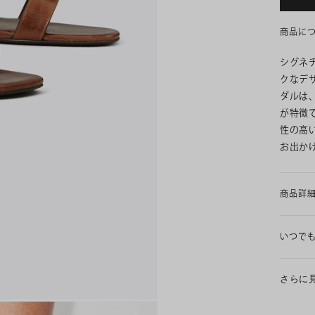
商品に
シグネ
クなデ
ダルは
が特徴
性の高
お出か
商品詳
いつで
さらに