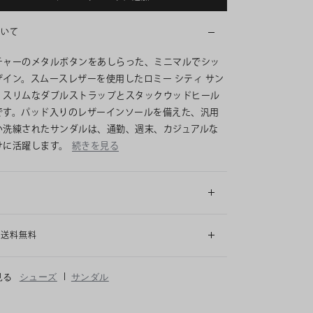
ついて
チャーのメタルボタンをあしらった、ミニマルでシッ
ザイン。スムースレザーを使用したロミー シティ サン
、スリムなダブルストラップとスタックウッドヒール
です。パッド入りのレザーインソールを備えた、汎用
い洗練されたサンダルは、通勤、週末、カジュアルな
けに活躍します。
続きを見る
細
も送料無料
|
見る
シューズ
サンダル