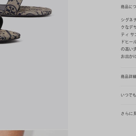
商品に
シグネ
クなデ
ティ 
ドヒー
の高い
お出か
商品詳
いつで
さらに