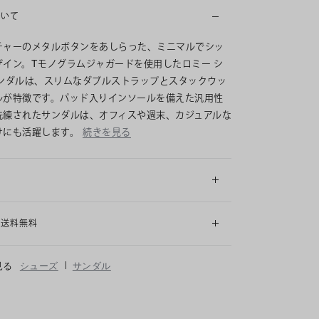
ついて
チャーのメタルボタンをあしらった、ミニマルでシッ
ザイン。Tモノグラムジャガードを使用したロミー シ
サンダルは、スリムなダブルストラップとスタックウッ
ルが特徴です。パッド入りインソールを備えた汎用性
洗練されたサンダルは、オフィスや週末、カジュアルな
けにも活躍します。
続きを見る
細
も送料無料
|
見る
シューズ
サンダル