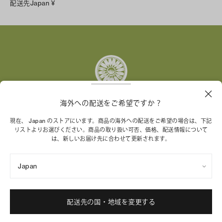
配送先
Japan
¥
Instagram
Facebook
X
Pinterest
Tumblr
YouTube
LinkedIn
海外への配送をご希望ですか？
トリー バーチ財団は、女性起業家が持続可能な企業を築
現在、 Japan のストアにいます。商品の海外への配送をご希望の場合は、下記
リストよりお選びください。商品の取り扱い可否、価格、配送情報について
くことを支援しています。
は、新しいお届け先に合わせて更新されます。
Japan
特定商取引法に基づく表記
プライバシーポリシー
ご利用規約
サイトマップ
Cookie 設定
配送先の国・地域を変更する
© 2004 - 2026 River Light V, L.P.