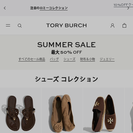
10%OFFクーポンをプレゼント！
新規アカウント登録*で、20,000円(税
込)以上のお買い物にご利用いただけます。
SUMMER SALE
50%
最大
OFF
すべてのセール商品
バッグ
シューズ
財布＆小物
ジュエリー
シューズ コレクション