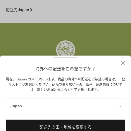
LINE
配送先
Japan
¥
Instagram
Facebook
X
Pinterest
Tumblr
YouTube
LinkedIn
海外への配送をご希望ですか？
トリー バーチ財団は、女性起業家が持続可能な企業を築
現在、 Japan のストアにいます。商品の海外への配送をご希望の場合は、下記
リストよりお選びください。商品の取り扱い可否、価格、配送情報について
くことを支援しています。
は、新しいお届け先に合わせて更新されます。
Japan
特定商取引法に基づく表記
プライバシーポリシー
ご利用規約
サイトマップ
Cookie 設定
配送先の国・地域を変更する