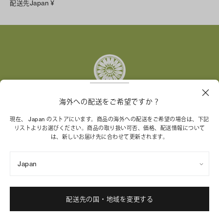
配送先
Japan
¥
Instagram
Facebook
X
Pinterest
Tumblr
YouTube
LinkedIn
海外への配送をご希望ですか？
トリー バーチ財団は、女性起業家が持続可能な企業を築
現在、 Japan のストアにいます。商品の海外への配送をご希望の場合は、下記
リストよりお選びください。商品の取り扱い可否、価格、配送情報について
くことを支援しています。
は、新しいお届け先に合わせて更新されます。
Japan
特定商取引法に基づく表記
プライバシーポリシー
ご利用規約
サイトマップ
Cookie 設定
配送先の国・地域を変更する
© 2004 - 2026 River Light V, L.P.