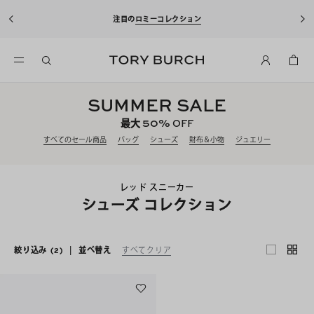
注目の
ロミーコレクション
SUMMER SALE
50%
最大
OFF
すべてのセール商品
バッグ
シューズ
財布＆小物
ジュエリー
レッド スニーカー
シューズ コレクション
絞り込み
(2)
|
並べ替え
すべてクリア