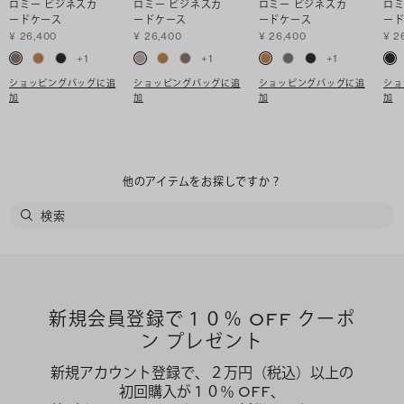
ロミー ビジネスカ
ロミー ビジネスカ
ロミー ビジネスカ
ロミ
ードケース
ードケース
ードケース
ー
¥ 26,400
¥ 26,400
¥ 26,400
¥ 2
+
1
+
1
+
1
ショッピングバッグに追
ショッピングバッグに追
ショッピングバッグに追
ショ
加
加
加
加
他のアイテムをお探しですか？
新規会員登録で１０％ OFF クーポ
ン プレゼント
新規アカウント登録で、２万円（税込）以上の
初回購入が１０％ OFF、