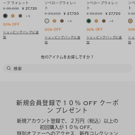
ープ ウォレット
ンベロープウォレッ
ンベロープウォレッ
ン
ト
ト
ト
¥ 39,600
¥ 27,720
¥ 39,600
¥ 27,720
¥ 39,600
¥ 27,720
¥ 3
+
4
+
4
+
4
30% OFF
30% OFF
30% OFF
30
ショッピングバッグに追
加
ショッピングバッグに追
ショッピングバッグに追
ショ
加
加
加
他のアイテムをお探しですか？
新規会員登録で１０％ OFF クーポ
ン プレゼント
新規アカウント登録で、２万円（税込）以上の
初回購入が１０％ OFF、
特別オファーへのアクセス、新作コレクション