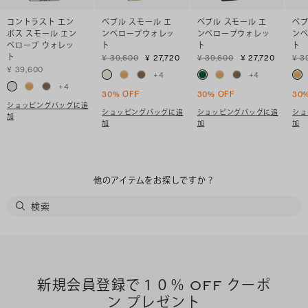
コントラスト エン
ペブル スモール エ
ペブル スモール エ
ペブ
ボス スモール エン
ンベロープウォレッ
ンベロープウォレッ
ン
ベロープ ウォレッ
ト
ト
ト
ト
¥ 39,600
¥ 27,720
¥ 39,600
¥ 27,720
¥ 3
¥ 39,600
+
4
+
4
+
4
30% OFF
30% OFF
30
ショッピングバッグに追
ショッピングバッグに追
ショッピングバッグに追
ショ
加
加
加
加
他のアイテムをお探しですか？
新規会員登録で１０％ OFF クーポ
ン プレゼント