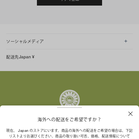
ソーシャルメディア
LINE
配送先
Japan
¥
Instagram
Facebook
X
Pinterest
Tumblr
YouTube
LinkedIn
海外への配送をご希望ですか？
トリー バーチ財団は、女性起業家が持続可能な企業を築
現在、 Japan のストアにいます。商品の海外への配送をご希望の場合は、下記
リストよりお選びください。商品の取り扱い可否、価格、配送情報について
くことを支援しています。