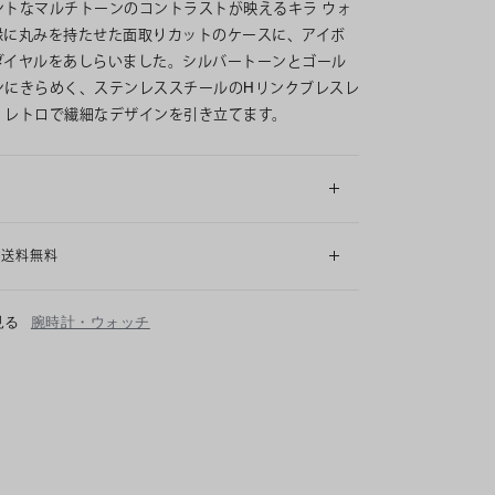
ントなマルチトーンのコントラストが映えるキラ ウォ
縁に丸みを持たせた面取りカットのケースに、アイボ
ダイヤルをあしらいました。シルバートーンとゴール
ンにきらめく、ステンレススチールのHリンクブレスレ
、レトロで繊細なデザインを引き立てます。
細
も送料無料
見る
腕時計・ウォッチ