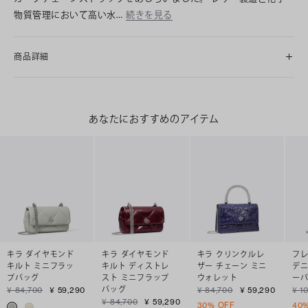
物質管理において高い水…
続きを見る
商品詳細
あなたにおすすめのアイテム
キラ ダイヤモンド
キラ ダイヤモンド
キラ クリンクルレ
フレ
キルト ミニフラッ
キルト ディストレ
ザー チェーン ミニ
デニ
プバッグ
スト ミニフラップ
ウォレット
ー
バッグ
¥ 84,700
¥ 59,290
¥ 84,700
¥ 59,290
¥ 1
¥ 84,700
¥ 59,290
30% OFF
40