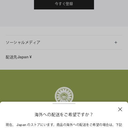
今すぐ登録
ソーシャルメディア
LINE
配送先
Japan
¥
Instagram
Facebook
X
Pinterest
Tumblr
YouTube
LinkedIn
海外への配送をご希望ですか？
トリー バーチ財団は、女性起業家が持続可能な企業を築
現在、 Japan のストアにいます。商品の海外への配送をご希望の場合は、下記