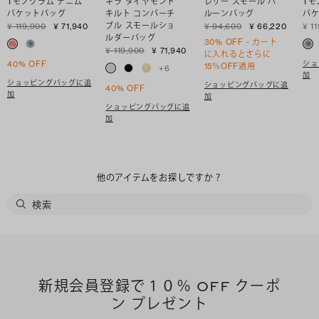
Tモノグラム デニム
キラ ダイヤモンド
レザー スモール バ
Tモ
バケットバッグ
キルト コンバーチ
ルーンバッグ
バ
ブル スモールショ
¥ 119,900
¥ 71,940
¥ 94,600
¥ 66,220
¥ 1
ルダーバッグ
30% OFF - カート
¥ 119,900
¥ 71,940
に入れるとさらに
ショ
40% OFF
15％OFF適用
+
6
加
ショッピングバッグに追
ショッピングバッグに追
40% OFF
加
加
ショッピングバッグに追
加
他のアイテムをお探しですか？
新規会員登録で１０％ OFF クーポ
ン プレゼント