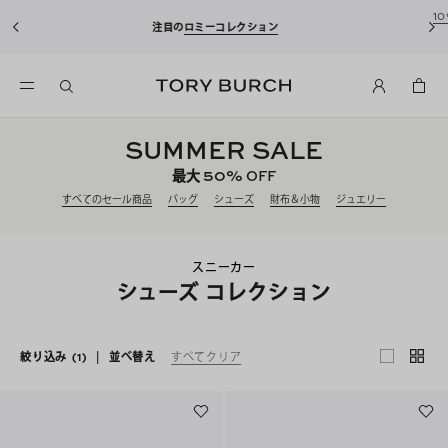
10%OFFクーポンをプレゼント！
新規アカウント登録*で、20,000円(税
込)以上のお買い物にご利用いただけます。
SUMMER SALE
50%
最大
OFF
すべてのセール商品
バッグ
シューズ
財布＆小物
ジュエリー
スニーカー
シューズ コレクション
絞り込み
(1)
|
並べ替え
すべてクリア