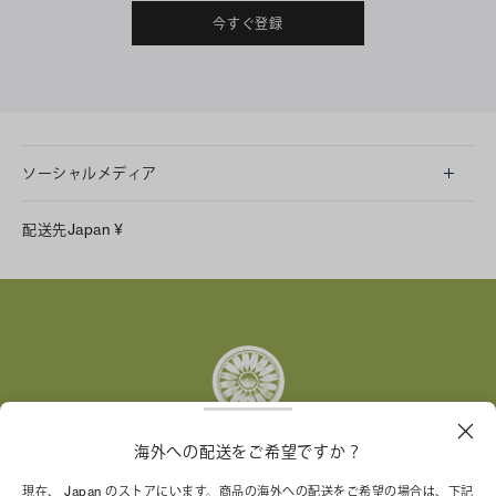
今すぐ登録
ソーシャルメディア
LINE
配送先
Japan
¥
Instagram
Facebook
X
Pinterest
Tumblr
YouTube
LinkedIn
海外への配送をご希望ですか？
トリー バーチ財団は、女性起業家が持続可能な企業を築
現在、 Japan のストアにいます。商品の海外への配送をご希望の場合は、下記